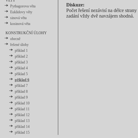
VĚTY
Diskuze:
Pythagorova věta
Počet řešení nezávisí na délce strany
Euklidovy věty
zadání vždy dvě navzájem shodná.
sinová věta
kosinová věta
KONSTRUKČNÍ ÚLOHY
obecně
řešené úlohy
příklad 1
příklad 2
příklad 3
příklad 4
příklad 5
příklad 6
příklad 7
příklad 8
příklad 9
příklad 10
příklad 11
příklad 12
příklad 13
příklad 14
příklad 15