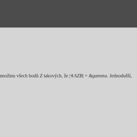
í množinu všech bodů
Z
takových, že |
AZB
| =
&gamma
. Jednodušší,