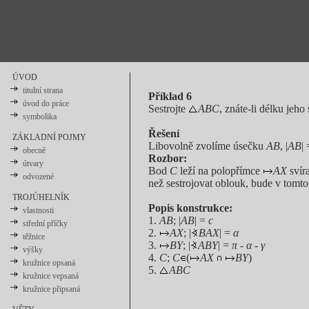
ÚVOD
titulní strana
Příklad 6
úvod do práce
Sestrojte
ABC
, znáte-li délku jeho
symbolika
Řešení
ZÁKLADNÍ POJMY
Libovolně zvolíme úsečku
AB
, |
AB
|
obecně
Rozbor:
útvary
Bod
C
leží na polopřímce
AX
svír
odvozené
než sestrojovat oblouk, bude v tomto
TROJÚHELNÍK
Popis konstrukce:
vlastnosti
1.
AB
; |
AB
| =
c
střední příčky
2.
AX
; |
BAX
| =
α
těžnice
3.
BY
; |
ABY
| =
π
-
α
-
γ
výšky
4.
C
;
C
(
AX
BY
)
kružnice opsaná
5.
ABC
kružnice vepsaná
kružnice připsaná