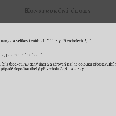
Konstrukční úlohy
 strany
c
a velikosti vnitřních úhlů
α
,
γ
při vrcholech
A
,
C
.
 =
c
, potom hledáme bod
C
.
ající s úsečkou
AB
daný úhel
α
a zároveň leží na oblouku představujíc
 případě dopočítat úhel
β
při vrcholu
B
;
β
=
π
-
α
-
γ
.