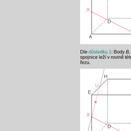
Dle
důsledku 1
: Body
B,
spojnice leží v rovině té
řezu.