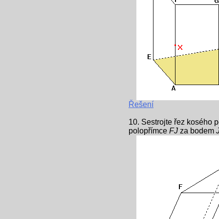
Řešení
10. Sestrojte řez kosého 
polopřímce
FJ
za bodem