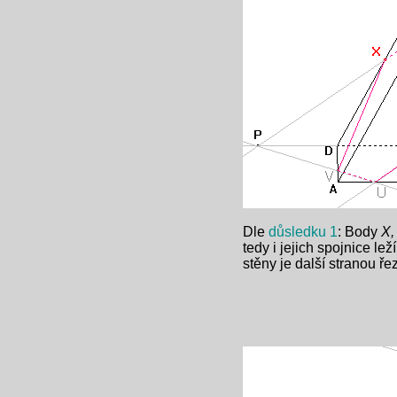
Dle
důsledku 1
: Body
X,
tedy i jejich spojnice lež
stěny je další stranou ře