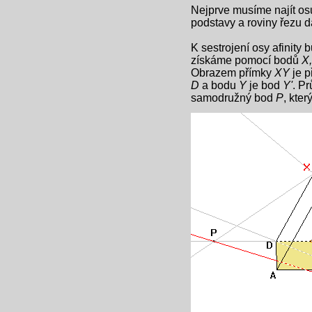
Nejprve musíme najít osu 
podstavy a roviny řezu 
K sestrojení osy afinit
získáme pomocí bodů
X,
Obrazem přímky
XY
je 
D
a bodu
Y
je bod
Y'
. P
samodružný bod
P
, kter