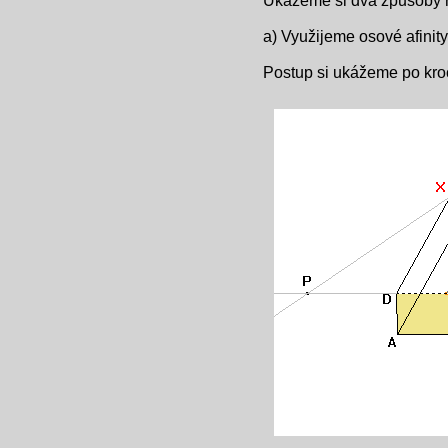
Ukážeme si dva způsoby ře
a) Využijeme osové afinity
Postup si ukážeme po kro