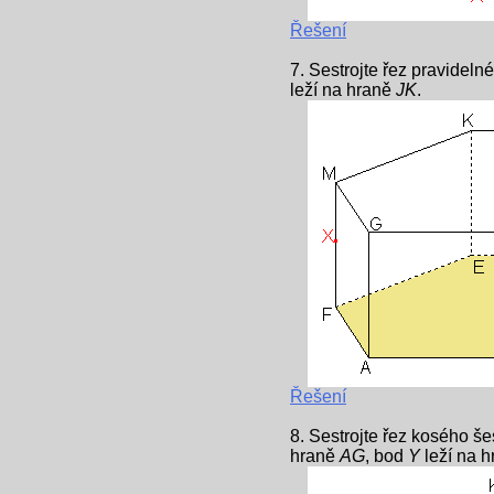
Řešení
7. Sestrojte řez pravidel
leží na hraně
JK
.
Řešení
8. Sestrojte řez kosého š
hraně
AG
, bod
Y
leží na 