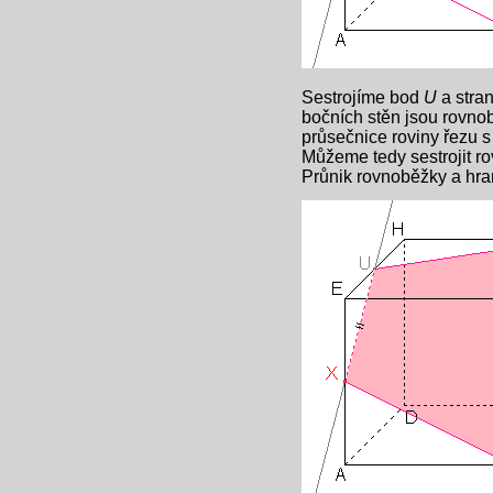
Sestrojíme bod
U
a stra
bočních stěn jsou rovnob
průsečnice roviny řezu s
Můžeme tedy sestrojit r
Průnik rovnoběžky a hr