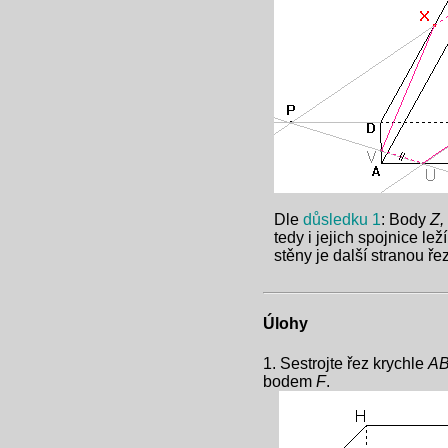
Dle
důsledku 1
: Body
Z,
tedy i jejich spojnice lež
stěny je další stranou ře
Úlohy
1. Sestrojte řez krychle
A
bodem
F
.