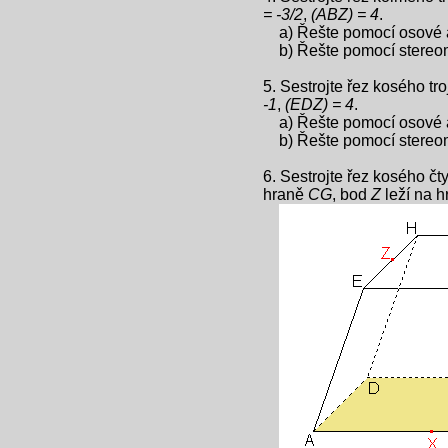
= -3/2
,
(ABZ) = 4
.
a) Řešte pomocí osové a
b) Řešte pomocí stereome
5. Sestrojte řez kosého t
-1
,
(EDZ) = 4
.
a) Řešte pomocí osové a
b) Řešte pomocí stereome
6. Sestrojte řez kosého č
hraně
CG
, bod
Z
leží na 