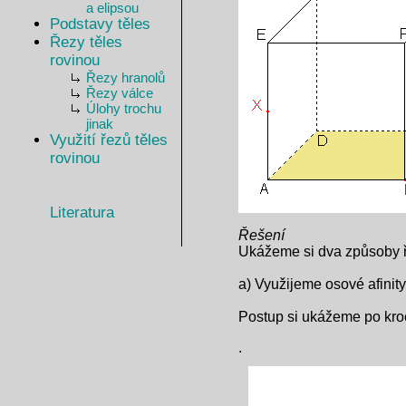
a elipsou
Podstavy těles
Řezy těles
rovinou
Řezy hranolů
Řezy válce
Úlohy trochu
jinak
Využití řezů těles
rovinou
Literatura
Řešení
Ukážeme si dva způsoby ře
a) Využijeme osové afinity
Postup si ukážeme po kro
.