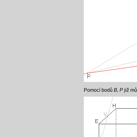
Pomocí bodů
B, P
již mů