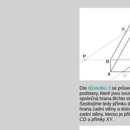
Dle
důsledku 3
se průseč
podstavy, které jsou sous
společná hrana těchto st
Sestrojíme tedy přímku
hrana zadní stěny a doln
zadní stěny, kterou je p
CD
a přímky
XY
.