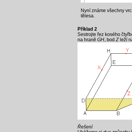
Nyní známe všechny vrch
tělesa.
Příklad 2
Sestrojte řez kosého čty
na hraně
GH
, bod
Z
leží 
Řešení