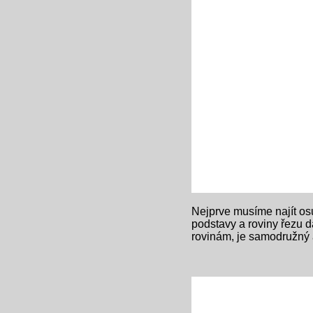
Nejprve musíme najít osu 
podstavy a roviny řezu 
rovinám, je samodružný a 