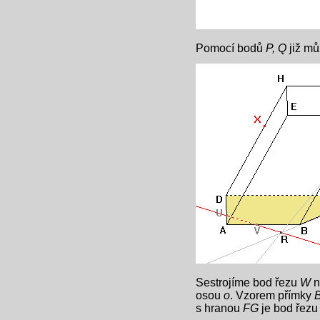
Pomocí bodů
P, Q
již mů
Sestrojíme bod řezu
W
n
osou
o
. Vzorem přímky
s hranou
FG
je bod řez