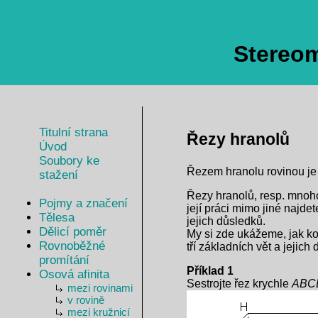
Stereome
Titulní strana
Řezy hranolů
Úvod
Soubory ke
Řezem hranolu rovinou je 
stažení
Řezy hranolů, resp. mnohos
Pojmy a značení
její práci mimo jiné najde
Tělesa
jejich důsledků.
Dělicí poměr
My si zde ukážeme, jak ko
Rovnoběžné
tří základních vět a jejich
promítání
Příklad 1
Osová afinita
Sestrojte řez krychle
ABC
mezi rovinami
v rovině
mezi kružnicí