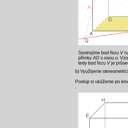
Sestrojíme bod řezu
V
na
přímky
AD
s osou
o
. Vz
tedy bod řezu
V
je průs
b) Využijeme stereometric
Postup si ukážeme po kro
.