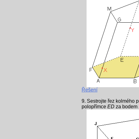
Řešení
9. Sestrojte řez kolmého 
polopřímce
ED
za bodem