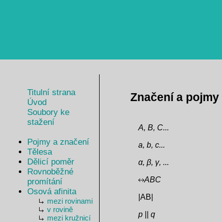
Titulní strana
Značení a pojmy
Úvod
Soubory ke
stažení
A, B, C...
Pojmy a značení
a, b, c...
Tělesa
Dělicí poměr
α, β, γ, ...
Rovnoběžné
ABC
promítání
Osová afinita
|AB|
mezi rovinami
v rovině
p
||
q
mezi kružnicí