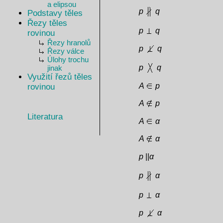
a elipsou
p
q
Podstavy těles
Řezy těles
p
q
rovinou
Řezy hranolů
p
q
Řezy válce
Úlohy trochu
p
q
jinak
Využití řezů těles
A
p
rovinou
A
p
Literatura
A
α
A
α
p
||
α
p
α
p
α
p
α