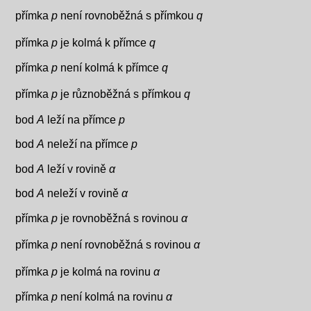
přímka
p
není rovnoběžná s přímkou
q
přímka
p
je kolmá k přímce
q
přímka
p
není kolmá k přímce
q
přímka
p
je různoběžná s přímkou
q
bod
A
leží na přímce
p
bod
A
neleží na přímce
p
bod
A
leží v rovině
α
bod
A
neleží v rovině
α
přímka
p
je rovnoběžná s rovinou
α
přímka
p
není rovnoběžná s rovinou
α
přímka
p
je kolmá na rovinu
α
přímka
p
není kolmá na rovinu
α