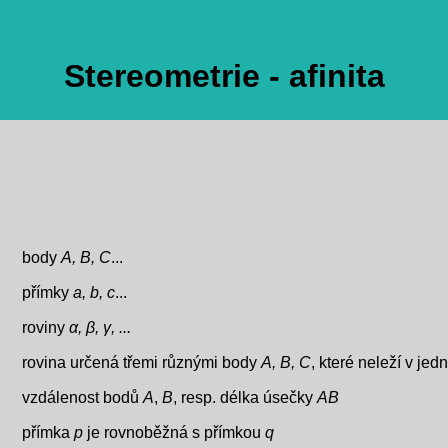
Stereometrie - afinita
body
A, B, C
...
přímky
a, b, c
...
roviny
α, β, γ, ...
rovina určená třemi různými body
A, B, C
, které neleží v jed
vzdálenost bodů
A
,
B
, resp. délka úsečky
AB
přímka
p
je rovnoběžná s přímkou
q