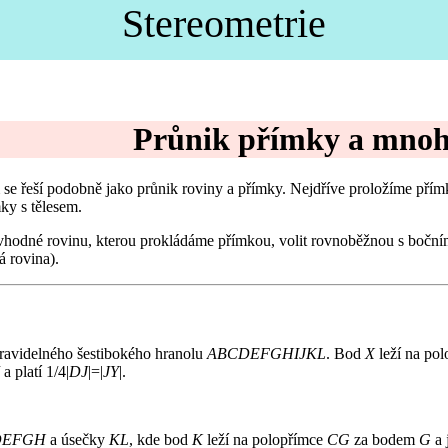
Stereometrie
Průnik přímky a mnoh
e řeší podobně jako průnik roviny a přímky. Nejdříve proložíme přímk
ky s tělesem.
e vhodné rovinu, kterou prokládáme přímkou, volit rovnoběžnou s bočními
á rovina).
ravidelného šestibokého hranolu
ABCDEFGHIJKL
. Bod
X
leží na po
a platí 1/4|
DJ
|=|
JY
|.
DEFGH
a úsečky
KL
, kde bod
K
leží na polopřímce
CG
za bodem
G
a 