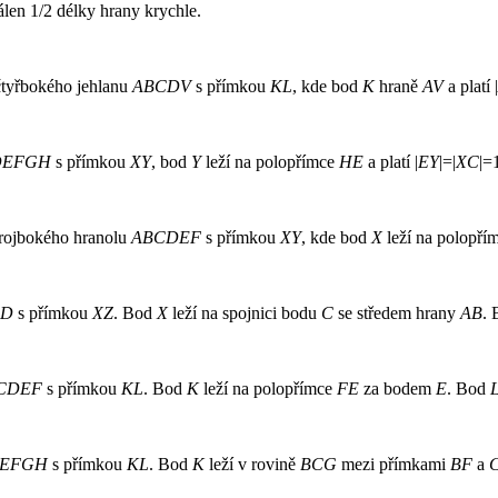
len 1/2 délky hrany krychle.
čtyřbokého jehlanu
ABCDV
s přímkou
KL
, kde bod
K
hraně
AV
a platí |
DEFGH
s přímkou
XY
, bod
Y
leží na polopřímce
HE
a platí |
EY
|=|
XC
|=
trojbokého hranolu
ABCDEF
s přímkou
XY
, kde bod
X
leží na polopří
CD
s přímkou
XZ
. Bod
X
leží na spojnici bodu
C
se středem hrany
AB
. 
CDEF
s přímkou
KL
. Bod
K
leží na polopřímce
FE
za bodem
E
. Bod
EFGH
s přímkou
KL
. Bod
K
leží v rovině
BCG
mezi přímkami
BF
a