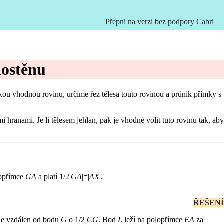
Přepni na verzi bez podpory Cabri
ostěnu
ou vhodnou rovinu, určíme řez tělesa touto rovinou a průnik přímky s
 hranami. Je li tělesem jehlan, pak je vhodné volit tuto rovinu tak, aby
lopřímce
GA
a platí 1/2|
GA
|=|
AX
|.
ŘEŠENÍ
je vzdálen od bodu
G
o 1/2
CG
. Bod
L
leží na polopřímce
EA
za