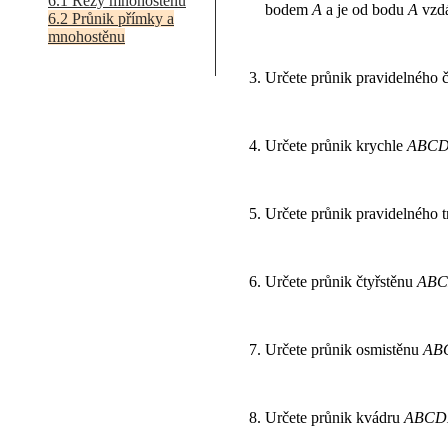
6.1 Řezy mnohostěnů
bodem
A
a je od bodu
A
vzdá
6.2 Průnik přímky a
mnohostěnu
Určete průnik pravidelného 
Určete průnik krychle
ABC
Určete průnik pravidelného 
Určete průnik čtyřstěnu
AB
Určete průnik osmistěnu
AB
Určete průnik kvádru
ABCD