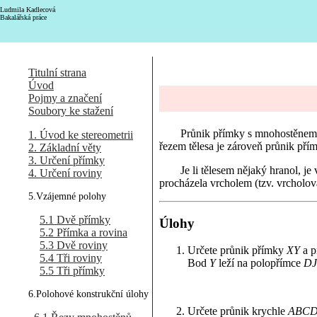
Ludmila Kadlecová
Bakalářská práce
Titulní strana
Úvod
Pojmy a značení
Soubory ke stažení
Průnik přímky s mnohostěnem s
1. Úvod ke stereometrii
řezem tělesa je zároveň průnik přím
2. Základní věty
3. Určení přímky
Je li tělesem nějaký hranol, j
4. Určení roviny
procházela vrcholem (tzv. vrcholov
5.Vzájemné polohy
5.1 Dvě přímky
Úlohy
5.2 Přímka a rovina
5.3 Dvě roviny
Určete průnik přímky
XY
a p
5.4 Tři roviny
Bod
Y
leží na polopřímce
DJ
5.5 Tři přímky
6.Polohové konstrukční úlohy
Určete průnik krychle
ABC