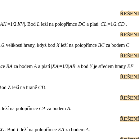
ŘEŠENÍ
AK
|=1/2|
KV
|. Bod
L
leží na polopřímce
DC
a platí |
CL
|=1/2|
CD
|.
ŘEŠENÍ
1/2 velikosti hrany, když bod
X
leží na polopřímce
BC
za bodem
C
.
ŘEŠENÍ
mce
BA
za bodem
A
a platí |
XA
|=1/2|
AB
| a bod
Y
je středem hrany
EF
.
ŘEŠENÍ
Bod Z leží na hraně
CD
.
ŘEŠENÍ
L
leží na polopřímce
CA
za bodem
A
.
ŘEŠENÍ
CG
. Bod
L
leží na polopřímce
EA
za bodem
A
.