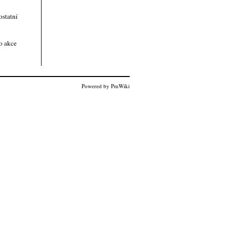
ostatní
o akce
Powered by PmWiki