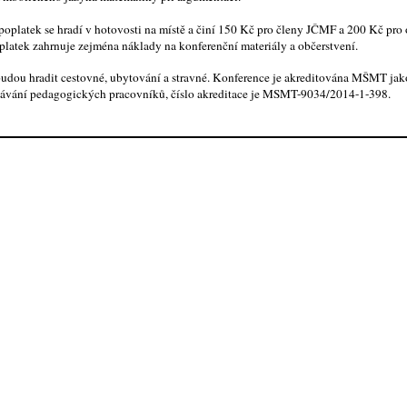
oplatek se hradí v hotovosti na místě a činí 150 Kč pro členy JČMF a 200 Kč pro 
platek zahrnuje zejména náklady na konferenční materiály a občerstvení.
 budou hradit cestovné, ubytování a stravné. Konference je akreditována MŠMT jak
lávání pedagogických pracovníků, číslo akreditace je MSMT-9034/2014-1-398.