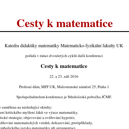
Cesty k matematice
Katedra didaktiky matematiky Matematicko-fyzikální fakulty UK
pořádá v rámci dvouletých cyklů další konferenci
Cesty k matematice
22. a 23. září 2016
Profesní dům, MFF UK, Malostranské náměstí 25, Praha 1
Spolupořadatelem konference je Středočeská pobočka JČMF.
e zaměřena na následující okruhy:
jení kritického myšlení žáků ve výuce matematiky,
tické strategie, objevování a ověřování hypotéz,
dňování matematických vztahů, dokazování, protipříklady,
symbolického jazyka matematiky při argumentaci.