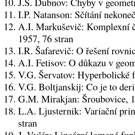
J.S. Dubnov: Chyby v geometr
I.P. Natanson: Sčítání nekoneč
A.I. Markuševič: Komplexní č
1957, 76 stran
I.R. Šafarevič: O řešení rovni
A.I. Fetisov: O důkazu v geome
V.G. Šervatov: Hyperbolické f
V.G. Boltjanskij: Co je to der
G.M. Mirakjan: Šroubovice, 1
L.A. Ljusternik: Variační prin
stran
J. Vyšín: Lineární lomená fun