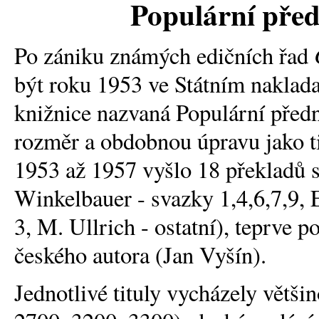
Populární pře
Po zániku známých edičních řad
být roku 1953 ve Státním nakladat
knižnice nazvaná Populární před
rozměr a obdobnou úpravu jako ti
1953 až 1957 vyšlo 18 překladů s
Winkelbauer - svazky 1,4,6,7,9, 
3, M. Ullrich - ostatní), teprve p
českého autora (Jan Vyšín).
Jednotlivé tituly vycházely větš