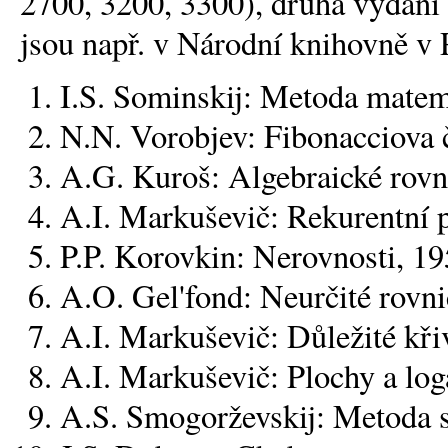
2700, 3200, 3300), druhá vydání
jsou např. v Národní knihovně v 
I.S. Sominskij: Metoda matema
N.N. Vorobjev: Fibonacciova č
A.G. Kuroš: Algebraické rovni
A.I. Markuševič: Rekurentní p
P.P. Korovkin: Nerovnosti, 19
A.O. Gel'fond: Neurčité rovni
A.I. Markuševič: Důležité kři
A.I. Markuševič: Plochy a log
A.S. Smogorževskij: Metoda s